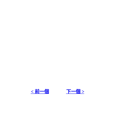
< 前一個
下一個 >