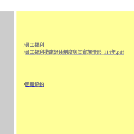
/
員工福利
/
員工福利措施退休制度與其實施情形_114年.pdf
/
團體協約