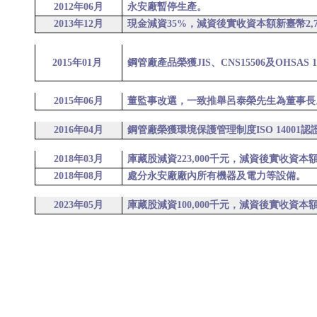
2012
年06月
永安廠暫停生產。
2013
年12
月
現金減資35%，減資後實收資本額新臺幣2,754,
2015
年01月
鋼管廠產品榮獲JIS、CNS15506及OHSAS 
2015
年06月
董監事
改選，一致推舉呂泰榮先生為董事長
2016年04月
鋼管廠榮獲環境保護管理制度ISO 14001認
2018年03月
庫藏股減資
223,000千元
，減資後實收資本額新臺幣
2018年08月
處分永安廠廠內所有機器及電力等設備。
2023年05月
庫藏股減資100,000千元，減資後實收資本額新台幣