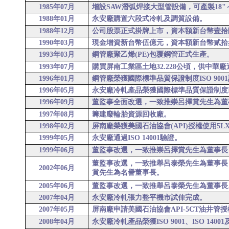
1985
年0
7
月
增設
SAW
潛弧焊接大型管設備，可產製
18"
1988
年0
1
月
永安廠購置六段式冷軋及調質設備。
1988
年
12
月
公司股票正式掛牌上市，資本額新台幣壹拾
1990
年0
3
月
現金增資新台幣伍億元，資本額新台幣貳拾
1993
年0
3
月
鋼管廠聚乙烯
(PE)
包覆鋼管正式生產。
1993
年0
7
月
購買屏南工業區土地
32.228
公頃
，供中華廠
1996
年0
1
月
鋼管廠榮獲國際標準品質保證制度
ISO 9001
1996
年0
5
月
永安廠冷軋產品榮獲國際標準品質保證制度
1996
年0
9
月
董監事全面改選，一致推崇呂擇賞先生為董
1997
年0
8
月
籌建廢輪胎資源回收廠。
1998
年0
2
月
屏南廠榮獲美國石油協會
(API)
授權使用
5L
1999
年0
5
月
永安廠通過
ISO 14001
驗證。
1999
年0
6
月
董監事改選，一致推崇呂擇賞先生為董事長
董監事
改選，一致推舉呂泰榮先生為董事長
2002
年0
6
月
賞先生為名譽董事長。
2005
年0
6
月
董監事
改選，一致推舉呂泰榮先生為董事長
2007
年04月
永安廠冷軋張力整平機市試俥完成。
2007
年05月
屏南廠申請美國石油協會API-5CT油井管
2008
年04月
永安廠冷軋產品榮獲ISO 9001、ISO 14001及