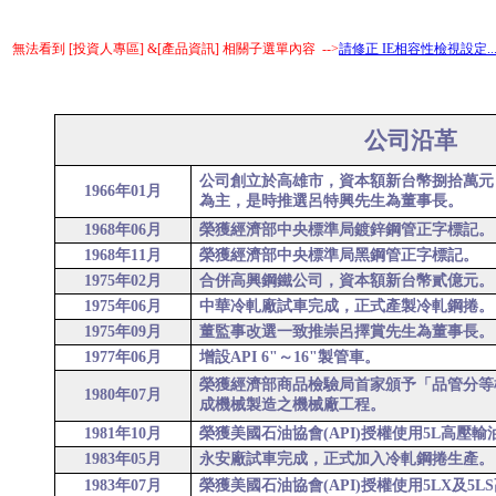
無法看到 [投資人專區] &[產品資訊] 相關子選單內容 -->
請修正 IE相容性檢視設定.....
公司沿革
公司創立於高雄市，資本額新台幣捌拾萬元
1966
年
01
月
為主，是時推選呂特興先生為董事長。
1968
年
06
月
榮獲經濟部中央標準局鍍鋅鋼管正字標記。
1968
年
11
月
榮獲經濟部中央標準局黑鋼管正字標記。
1975
年0
2
月
合併高興鋼鐵公司，資本額新台幣貳億元。
1975
年0
6
月
中華冷軋廠試車完成，正式產製冷軋鋼捲。
1975
年0
9
月
董監事改選一致推崇呂擇賞先生為董事長。
1977
年0
6
月
增設
API 6"
～
16"
製管車。
榮獲經濟部商品檢驗局首家頒予「品管分等
1980
年0
7
月
成機械製造之機械廠工程。
1981
年
10
月
榮獲美國石油協會
(API)
授權使用
5L
高壓輸
1983
年0
5
月
永安廠試車完成，正式加入冷軋鋼捲生產。
1983
年0
7
月
榮獲美國石油協會
(API)
授權使用
5L
X
及
5L
S