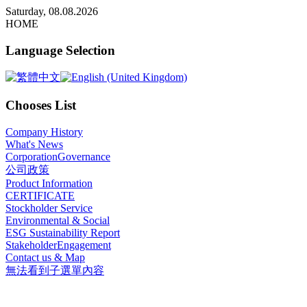
x
Saturday, 08.08.2026
HOME
Language Selection
Chooses List
Company History
What's News
CorporationGovernance
公司政策
Product Information
CERTIFICATE
Stockholder Service
Environmental & Social
ESG Sustainability Report
StakeholderEngagement
Contact us & Map
無法看到子選單內容